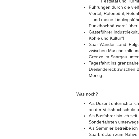
Festsaal und Turm
Führungen durch die vielf
Viertel, Rotenbühl, Roten
– und meine Lieblingsfü
Punkthochhäusern“ über 
Gästeführer Industriekul
Kohle und Kultur“!
Saar-Wander-Land: Folg
zwischen Muschelkalk und
Grenze im Saargau unter
Tagesfahrt ins grenznahe
Dreiländereck zwischen Bo
Merzig.
Was noch?
Als Dozent unterrichte i
an der Volkshochschule od
Als Busfahrer bin ich sei
Sonderfahrten unterweg
Als Sammler betreibe ich
Saarbrücken zum Nahverke