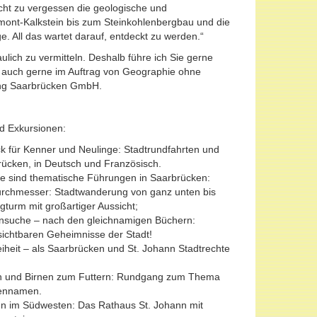
Nicht zu vergessen die geologische und
umont-Kalkstein bis zum Steinkohlenbergbau und die
 All das wartet darauf, entdeckt zu werden.“
lich zu vermitteln. Deshalb führe ich Sie gerne
, auch gerne im Auftrag von Geographie ohne
ing Saarbrücken GmbH.
d Exkursionen:
ck für Kenner und Neulinge: Stadtrundfahrten und
ücken, in Deutsch und Französisch.
e sind thematische Führungen in Saarbrücken:
urchmesser: Stadtwanderung von ganz unten bis
urm mit großartiger Aussicht;
nsuche – nach den gleichnamigen Büchern:
sichtbaren Geheimnisse der Stadt!
iheit – als Saarbrücken und St. Johann Stadtrechte
n und Birnen zum Futtern: Rundgang zum Thema
ßennamen.
en im Südwesten: Das Rathaus St. Johann mit