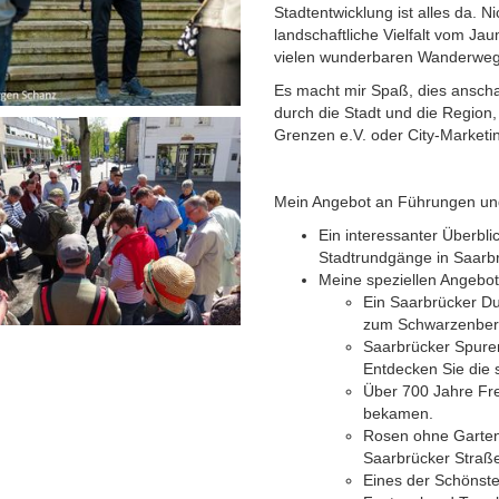
Stadtentwicklung ist alles da. 
landschaftliche Vielfalt vom Ja
vielen wunderbaren Wanderwege.
Es macht mir Spaß, dies anschau
durch die Stadt und die Region
Grenzen e.V. oder City-Market
Mein Angebot an Führungen un
Ein interessanter Überbli
Stadtrundgänge in Saarbr
Meine speziellen Angebot
Ein Saarbrücker D
zum Schwarzenbergt
Saarbrücker Spure
Entdecken Sie die 
Über 700 Jahre Fre
bekamen.
Rosen ohne Garte
Saarbrücker Stra
Eines der Schönst