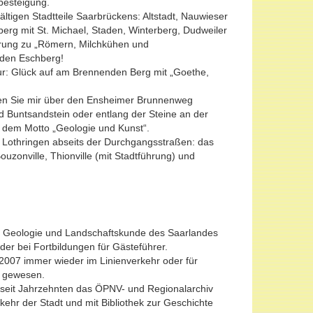
besteigung.
ältigen Stadtteile Saarbrückens: Altstadt, Nauwieser
berg mit St. Michael, Staden, Winterberg, Dudweiler
hrung zu „Römern, Milchkühen und
den Eschberg!
tur: Glück auf am Brennenden Berg mit „Goethe,
en Sie mir über den Ensheimer Brunnenweg
 Buntsandstein oder entlang der Steine an der
 dem Motto „Geologie und Kunst“.
 Lothringen abseits der Durchgangsstraßen: das
uzonville, Thionville (mit Stadtführung) und
ch Geologie und Landschaftskunde des Saarlandes
er bei Fortbildungen für Gästeführer.
t 2007 immer wieder im Linienverkehr oder für
s gewesen.
 seit Jahrzehnten das ÖPNV- und Regionalarchiv
hr der Stadt und mit Bibliothek zur Geschichte