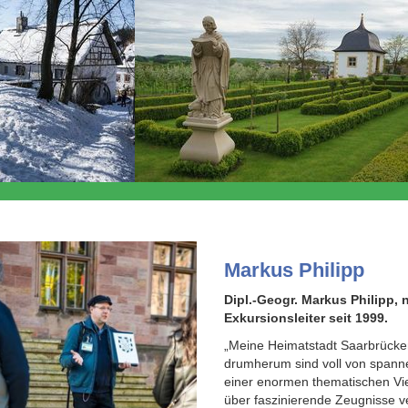
Markus Philipp
Dipl.-Geogr. Markus Philipp,
Exkursionsleiter seit 1999.
„Meine Heimatstadt Saarbrücke
drumherum sind voll von spanne
einer enormen thematischen Vie
über faszinierende Zeugnisse 